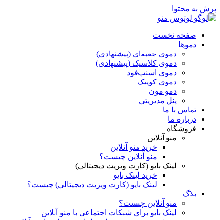
پرش به محتوا
صفحه نخست
دموها
دمو‌ی جعبه‌ای (پیشنهادی)
دموی کلاسیک (پیشنهادی)
دموی اسنپ‌فود
دموی کوییک
دمو مون
پنل مدیریتی
تماس با ما
درباره ما
فروشگاه
منو آنلاین
خرید منو آنلاین
منو آنلاین چیست؟
لینک بایو (کارت ویزیت دیجیتالی)
خرید لینک بایو
لینک بایو (کارت ویزیت دیجیتالی) چیست؟
بلاگ
منو آنلاین چیست؟
لینک بایو برای شبکات اجتماعی با منو آنلاین