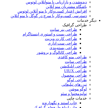
دیده‌شدن و بازاریابی با منوآنلاین لوتوس
باشگاه مشتریان منو آنلاین
افزایش اعتبار کسب‌و‌کار با منو آنلاین لوتوس
دسترسی کسب‌و‌کار با سرچ در گوگل با منو آنلاین
دیگر خدمات
طراحی گرافیک
طراحی بنر سایت
طراحی پست و استوری اینستاگرام
طراحی کارت ویزیت
طراحی ست اداری
طراحی بسته‌بندی
طراحی کاتالوگ و بروشور
طراحی منو کاغذی
طراحی سایت
طراحی اپلیکیشن
طراحی UIUX
طراحی محصول
طراحی لوگو
تیزرهای تبلیغاتی
لوگو موشن
تولید‌محتوا و سئو
خدمات چاپی
چاپ استند و نگهدارنده
چاپ انواع طرح‌های گرافیکی