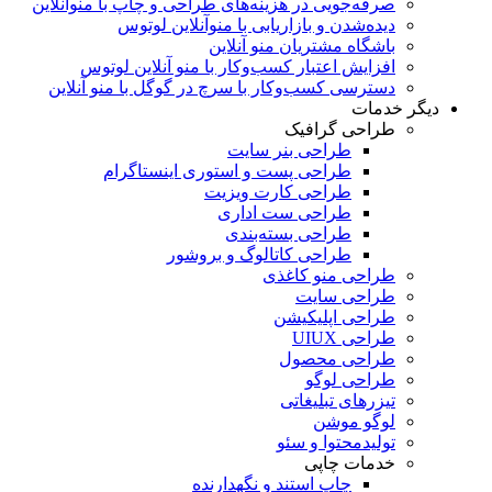
صرفه‌جویی در هزینه‌های طراحی و چاپ با منوآنلاین
دیده‌شدن و بازاریابی با منوآنلاین لوتوس
باشگاه مشتریان منو آنلاین
افزایش اعتبار کسب‌و‌کار با منو آنلاین لوتوس
دسترسی کسب‌و‌کار با سرچ در گوگل با منو آنلاین
دیگر خدمات
طراحی گرافیک
طراحی بنر سایت
طراحی پست و استوری اینستاگرام
طراحی کارت ویزیت
طراحی ست اداری
طراحی بسته‌بندی
طراحی کاتالوگ و بروشور
طراحی منو کاغذی
طراحی سایت
طراحی اپلیکیشن
طراحی UIUX
طراحی محصول
طراحی لوگو
تیزرهای تبلیغاتی
لوگو موشن
تولید‌محتوا و سئو
خدمات چاپی
چاپ استند و نگهدارنده