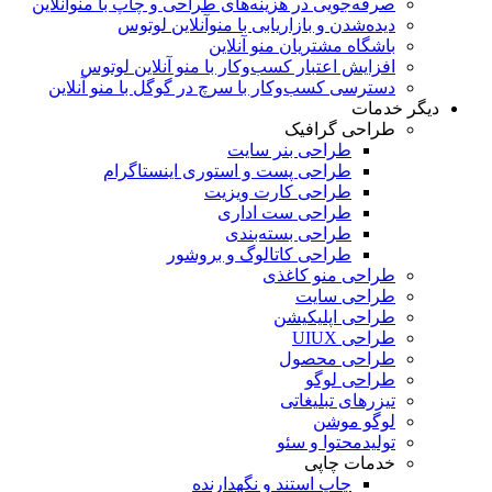
صرفه‌جویی در هزینه‌های طراحی و چاپ با منوآنلاین
دیده‌شدن و بازاریابی با منوآنلاین لوتوس
باشگاه مشتریان منو آنلاین
افزایش اعتبار کسب‌و‌کار با منو آنلاین لوتوس
دسترسی کسب‌و‌کار با سرچ در گوگل با منو آنلاین
دیگر خدمات
طراحی گرافیک
طراحی بنر سایت
طراحی پست و استوری اینستاگرام
طراحی کارت ویزیت
طراحی ست اداری
طراحی بسته‌بندی
طراحی کاتالوگ و بروشور
طراحی منو کاغذی
طراحی سایت
طراحی اپلیکیشن
طراحی UIUX
طراحی محصول
طراحی لوگو
تیزرهای تبلیغاتی
لوگو موشن
تولید‌محتوا و سئو
خدمات چاپی
چاپ استند و نگهدارنده