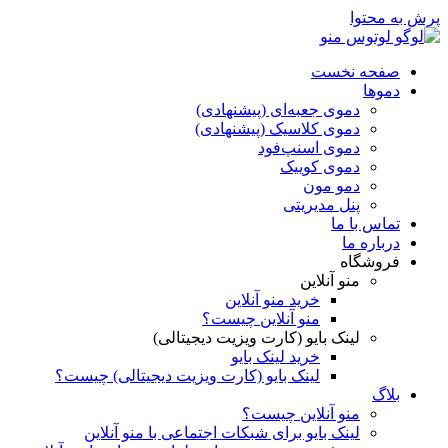
پرش به محتوا
صفحه نخست
دموها
دمو‌ی جعبه‌ای (پیشنهادی)
دموی کلاسیک (پیشنهادی)
دموی اسنپ‌فود
دموی کوییک
دمو مون
پنل مدیریتی
تماس با ما
درباره ما
فروشگاه
منو آنلاین
خرید منو آنلاین
منو آنلاین چیست؟
لینک بایو (کارت ویزیت دیجیتالی)
خرید لینک بایو
لینک بایو (کارت ویزیت دیجیتالی) چیست؟
بلاگ
منو آنلاین چیست؟
لینک بایو برای شبکات اجتماعی با منو آنلاین