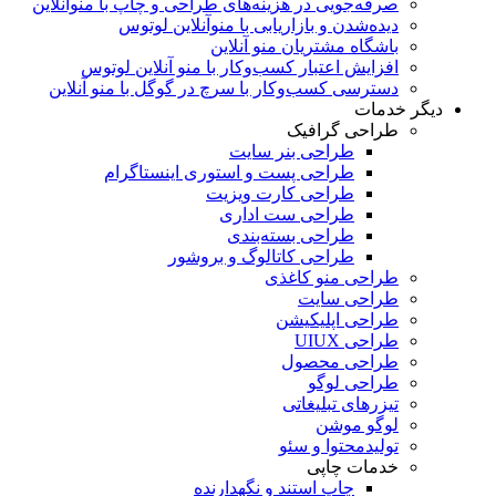
صرفه‌جویی در هزینه‌های طراحی و چاپ با منوآنلاین
دیده‌شدن و بازاریابی با منوآنلاین لوتوس
باشگاه مشتریان منو آنلاین
افزایش اعتبار کسب‌و‌کار با منو آنلاین لوتوس
دسترسی کسب‌و‌کار با سرچ در گوگل با منو آنلاین
دیگر خدمات
طراحی گرافیک
طراحی بنر سایت
طراحی پست و استوری اینستاگرام
طراحی کارت ویزیت
طراحی ست اداری
طراحی بسته‌بندی
طراحی کاتالوگ و بروشور
طراحی منو کاغذی
طراحی سایت
طراحی اپلیکیشن
طراحی UIUX
طراحی محصول
طراحی لوگو
تیزرهای تبلیغاتی
لوگو موشن
تولید‌محتوا و سئو
خدمات چاپی
چاپ استند و نگهدارنده