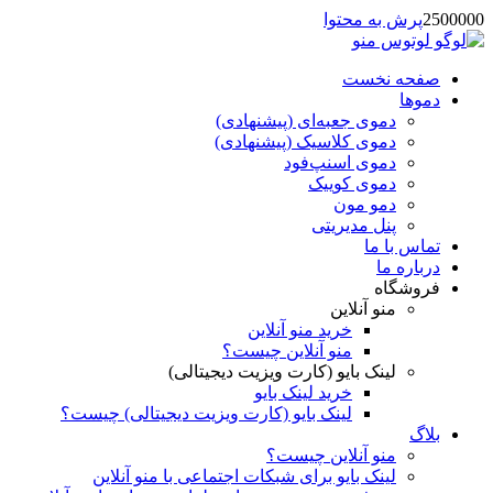
2500000
پرش به محتوا
صفحه نخست
دموها
دمو‌ی جعبه‌ای (پیشنهادی)
دموی کلاسیک (پیشنهادی)
دموی اسنپ‌فود
دموی کوییک
دمو مون
پنل مدیریتی
تماس با ما
درباره ما
فروشگاه
منو آنلاین
خرید منو آنلاین
منو آنلاین چیست؟
لینک بایو (کارت ویزیت دیجیتالی)
خرید لینک بایو
لینک بایو (کارت ویزیت دیجیتالی) چیست؟
بلاگ
منو آنلاین چیست؟
لینک بایو برای شبکات اجتماعی با منو آنلاین